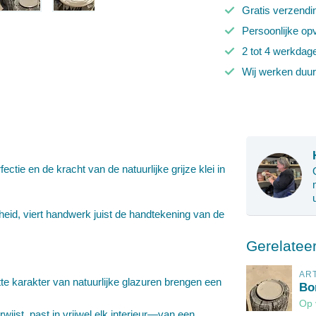
Gratis verzendi
Persoonlijke op
2 tot 4 werkdag
Wij werken duu
ectie en de kracht van de natuurlijke grijze klei in
gheid, viert handwerk juist de handtekening van de
Gerelatee
AR
te karakter van natuurlijke glazuren brengen een
Bor
Op 
wijst, past in vrijwel elk interieur—van een