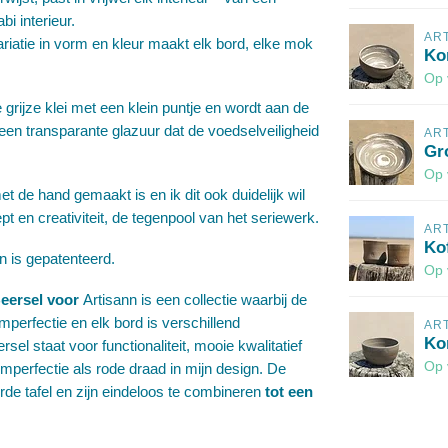
i interieur.
AR
riatie in vorm en kleur maakt elk bord, elke mok
Kom
Op 
e grijze klei met een klein puntje en wordt aan de
en transparante glazuur dat de voedselveiligheid
AR
Gro
Op 
t de hand gemaakt is en ik dit ook duidelijk wil
pt en creativiteit, de tegenpool van het seriewerk.
AR
Kof
 is gepatenteerd.
Op 
Beersel voor
Artisann is een collectie waarbij de
 imperfectie en elk bord is verschillend
AR
Ko
 staat voor functionaliteit, mooie kwalitatief
Op 
perfectie als rode draad in mijn design. De
rde tafel en zijn eindeloos te combineren
tot een