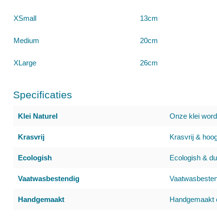
XSmall
13cm
Medium
20cm
XLarge
26cm
Specificaties
Klei Naturel
Onze klei word
Krasvrij
Krasvrij & hoog
Ecologish
Ecologish & du
Vaatwasbestendig
Vaatwasbestend
Handgemaakt
Handgemaakt d