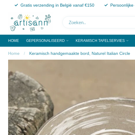
Gratis verzending in België vanaf €150
Persoonlijke
HOME
GEPERSONALISEERD
KERAMISCH TAFELSERVIES
Home
/
Keramisch handgemaakte bord, Naturel Italian Circle