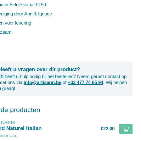
ng in België vanaf €150
volging door Ann & Ignace
en voor levering
rzaam
Heeft u vragen over dit product?
Of heeft u hulp nodig bij het bestellen? Neem gerust contact op
met ons via
info@artisann.be
of
+32 477 74 65 94
. Wij helpen
u graag!
rde producten
TISANNI
d Naturel Italian
€22,00
voorraad