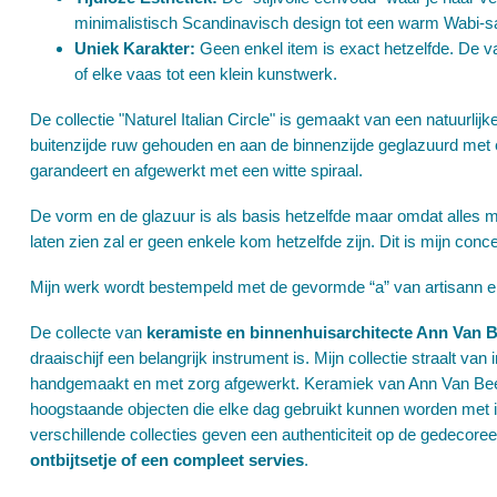
minimalistisch Scandinavisch design tot een warm Wabi-sab
Uniek Karakter:
Geen enkel item is exact hetzelfde. De va
of elke vaas tot een klein kunstwerk.
De collectie "Naturel Italian Circle" is gemaakt van een natuurlijk
buitenzijde ruw gehouden en aan de binnenzijde geglazuurd met e
garandeert en afgewerkt met een witte spiraal.
De vorm en de glazuur is als basis hetzelfde maar omdat alles me
laten zien zal er geen enkele kom hetzelfde zijn. Dit is mijn conce
Mijn werk wordt bestempeld met de gevormde “a” van artisann en
De collecte van
keramiste en binnenhuisarchitecte Ann Van 
draaischijf een belangrijk instrument is. Mijn collectie straalt van
handgemaakt en met zorg afgewerkt. Keramiek van Ann Van Beersel
hoogstaande objecten die elke dag gebruikt kunnen worden met im
verschillende collecties geven een authenticiteit op de gedecoree
ontbijtsetje of een compleet servies
.