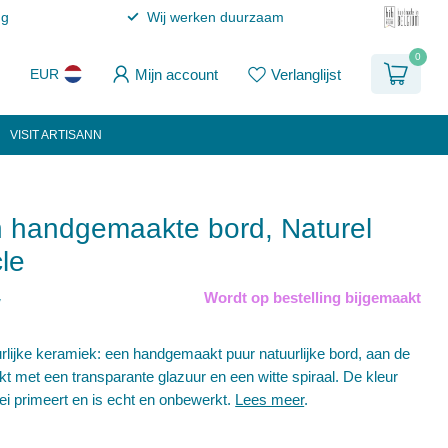
ng
Wij werken duurzaam
0
Mijn account
Verlanglijst
EUR
VISIT ARTISANN
 handgemaakte bord, Naturel
cle
Wordt op bestelling bijgemaakt
w
rlijke keramiek: een handgemaakt puur natuurlijke bord, aan de
kt met een transparante glazuur en een witte spiraal. De kleur
lei primeert en is echt en onbewerkt.
Lees meer
.