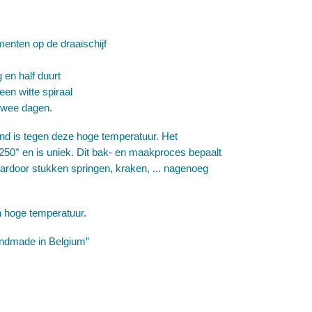
enten op de draaischijf
 en half duurt
en witte spiraal
twee dagen.
and is tegen deze hoge temperatuur. Het
250° en is uniek. Dit bak- en maakproces bepaalt
 waardoor stukken springen, kraken, ... nagenoeg
 hoge temperatuur.
Handmade in Belgium”