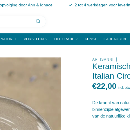
 opvolging door Ann & Ignace
2 tot 4 werkdagen voor leveri
NATUREL
PORSELEIN
DECORATIE
KUNST
CADEAUBON
ARTISANNI
Keramisch
Italian Cir
€22,00
Incl. bt
De kracht van natuu
binnenzijde afgewer
van de natuurlijke k