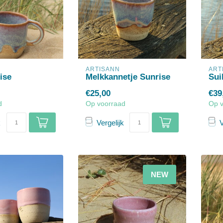
ARTISANN
ART
ise
Melkkannetje Sunrise
Sui
€25,00
€39
d
Op voorraad
Op 
k
Vergelijk
V
NEW