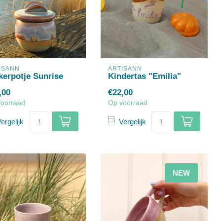
ISANN
ARTISANN
kerpotje Sunrise
Kindertas "Emilia"
,00
€22,00
voorraad
Op voorraad
ergelijk
Vergelijk
NEW