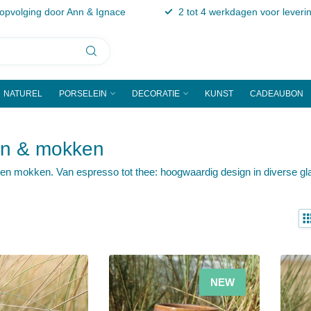
 opvolging door Ann & Ignace
2 tot 4 werkdagen voor leveri
NATUREL
PORSELEIN
DECORATIE
KUNST
CADEAUBON
en & mokken
n mokken. Van espresso tot thee: hoogwaardig design in diverse glaz
NEW