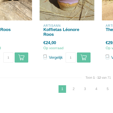
ARTISANN
ART
 Roos
Koffietas Léonore
The
Roos
€24,00
€29
d
Op voorraad
Op 
k
Vergelijk
V
Toon
1
-
12
van 71
1
2
3
4
5