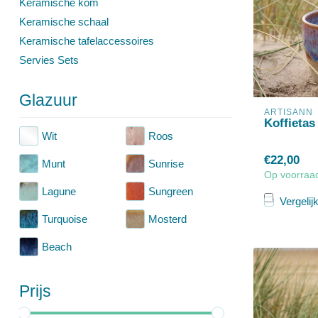
Keramische kom
Keramische schaal
Keramische tafelaccessoires
Servies Sets
Glazuur
ARTISANN
Koffietas
Wit
Roos
€22,00
Munt
Sunrise
Op voorraa
Lagune
Sungreen
Vergelij
Turquoise
Mosterd
Beach
Prijs