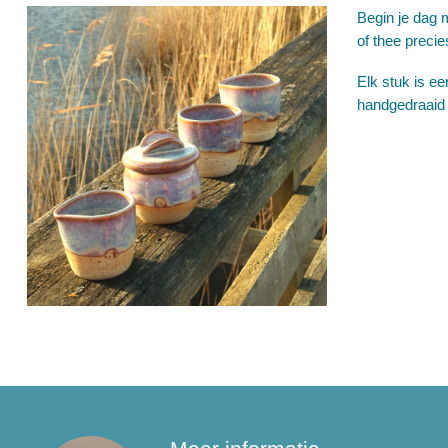
Begin je dag 
of thee precie
Elk stuk is ee
handgedraaid 