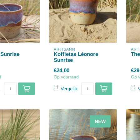
ARTISANN
ART
 Sunrise
Koffietas Léonore
The
Sunrise
€24,00
€29
d
Op voorraad
Op 
k
Vergelijk
V
NEW