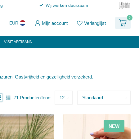
ng
Wij werken duurzaam
0
Mijn account
Verlanglijst
EUR
VISIT ARTISANN
uren. Gastvrijheid en gezelligheid verzekerd.
71
Producten
Toon:
NEW