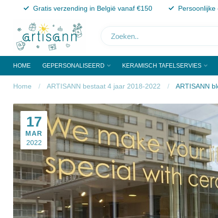
Gratis verzending in België vanaf €150
Persoonlijke
HOME
GEPERSONALISEERD
KERAMISCH TAFELSERVIES
Home
/
ARTISANN bestaat 4 jaar 2018-2022
/
ARTISANN bl
17
MAR
2022