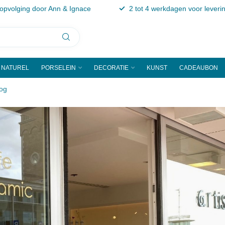
 opvolging door Ann & Ignace
2 tot 4 werkdagen voor leveri
NATUREL
PORSELEIN
DECORATIE
KUNST
CADEAUBON
og