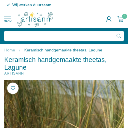
Wij werken duurzaam
0
MENU
Home
/
Keramisch handgemaakte theetas, Lagune
Keramisch handgemaakte theetas,
Lagune
ARTISANN