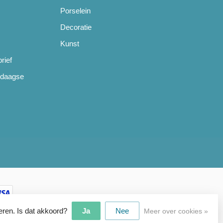
Porselein
Decoratie
Kunst
rief
ndaagse
eren. Is dat akkoord?
Ja
Nee
Meer over cookies »
velopment