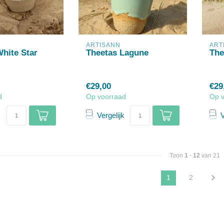
ARTISANN
ART
hite Star
Theetas Lagune
The
€29,00
€29
d
Op voorraad
Op 
k
Vergelijk
V
Toon
1
-
12
van 21
1
2