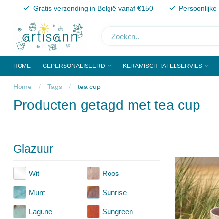
Gratis verzending in België vanaf €150
Persoonlijke
HOME
GEPERSONALISEERD
KERAMISCH TAFELSERVIES
Home
/
Tags
/
tea cup
Producten getagd met tea cup
Glazuur
Wit
Roos
Munt
Sunrise
Lagune
Sungreen