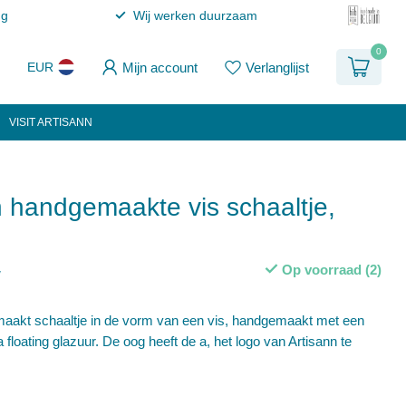
ng
Wij werken duurzaam
0
Mijn account
Verlanglijst
EUR
VISIT ARTISANN
 handgemaakte vis schaaltje,
Op voorraad (2)
w
akt schaaltje in de vorm van een vis, handgemaakt met een
loating glazuur. De oog heeft de a, het logo van Artisann te
.