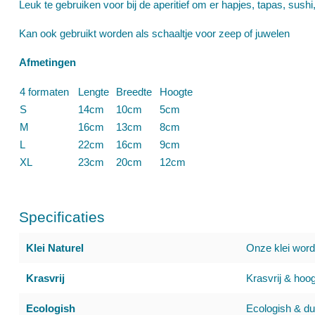
Leuk te gebruiken voor bij de aperitief om er hapjes, tapas, sushi
Kan ook gebruikt worden als schaaltje voor zeep of juwelen
Afmetingen
4 formaten
Lengte
Breedte
Hoogte
S
14cm
10cm
5cm
M
16cm
13cm
8cm
L
22cm
16cm
9cm
XL
23cm
20cm
12cm
Specificaties
Klei Naturel
Onze klei word
Krasvrij
Krasvrij & hoog
Ecologish
Ecologish & du