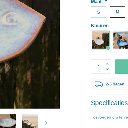
Maat:
*
M
S
Kleuren
2-5 dagen
Specificatie
Toevoegen om te ver