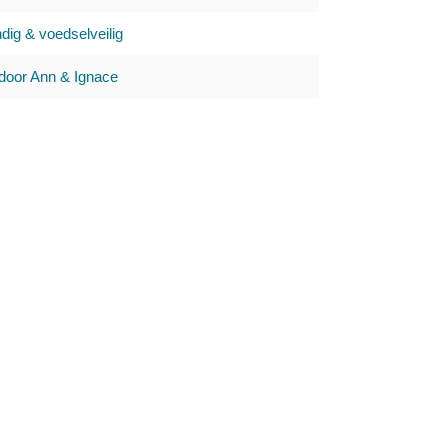
ig & voedselveilig
oor Ann & Ignace