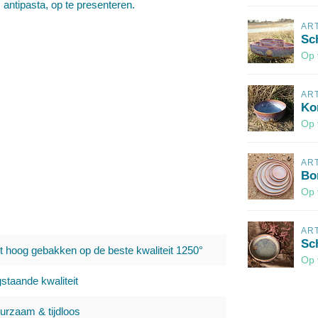
, antipasta, op te presenteren.
AR
Sc
Op 
AR
Ko
Op 
AR
Bo
Op 
AR
Sc
t hoog gebakken op de beste kwaliteit 1250°
Op 
staande kwaliteit
urzaam & tijdloos