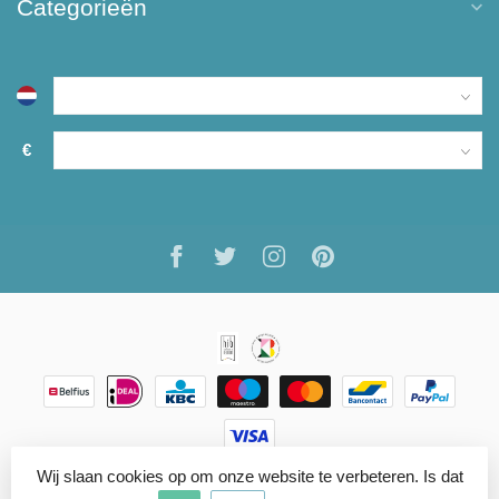
Categorieën
€
Wij slaan cookies op om onze website te verbeteren. Is dat
© Copyright 2026 ARTISANN
- Powered by
Lightspeed
-