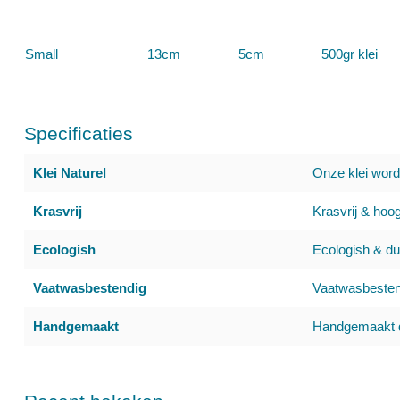
Small
13cm
5cm
500gr klei
Specificaties
Klei Naturel
Onze klei word
Krasvrij
Krasvrij & hoog
Ecologish
Ecologish & du
Vaatwasbestendig
Vaatwasbestend
Handgemaakt
Handgemaakt d