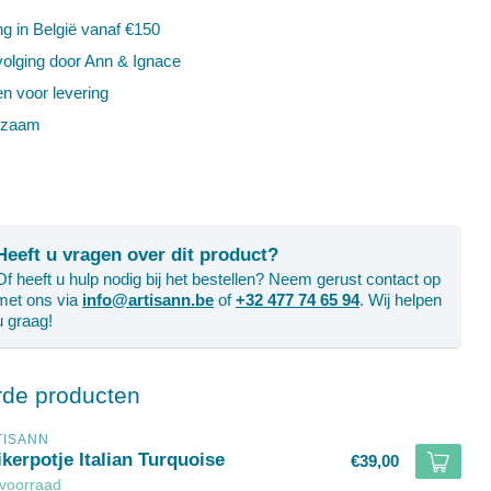
ng in België vanaf €150
volging door Ann & Ignace
en voor levering
rzaam
Heeft u vragen over dit product?
Of heeft u hulp nodig bij het bestellen? Neem gerust contact op
met ons via
info@artisann.be
of
+32 477 74 65 94
. Wij helpen
u graag!
rde producten
TISANN
kerpotje Italian Turquoise
€39,00
voorraad