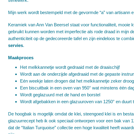
seriewerk.
Mijn werk wordt bestempeld met de gevormde “a” van artisann en
Keramiek van Ann Van Beersel staat voor functionaliteit, mooie k
gebruikt kunnen worden met imperfectie als rode draad in mijn d
authenticiteit op de gedecoreerde tafel en zijn eindeloos te comb
servies
.
Maakproces
Het melkkannetje wordt gedraaid met de draaischijf
Wordt aan de onderzijde afgedraaid met de gepaste instrum
Eén weekje laten drogen dat het melkkannetje zeker droog
Een biscuitbak in een oven van 950° wat minstens één dag
Wordt geglazuurd met de hand en borstel
Wordt afgebakken in een glazuuroven van 1250° en duurt 
De hoogbak is mogelijk omdat de klei, steengoed klei is en best
glazuurrecept heb ik ook speciaal ontworpen voor een bak van 1
dat de “Italian Turquoise” collectie een hoge kwaliteit heeft waar