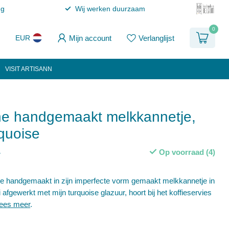
ng
Wij werken duurzaam
0
Mijn account
Verlanglijst
EUR
VISIT ARTISANN
e handgemaakt melkkannetje,
rquoise
Op voorraad (4)
w
ie handgemaakt in zijn imperfecte vorm gemaakt melkkannetje in
ei afgewerkt met mijn turquoise glazuur, hoort bij het koffieservies
ees meer
.