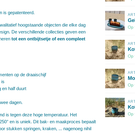
 is gepatenteerd.
AR
Ge
walitatief hoogstaande objecten die elke dag
Op 
esign. De verschillende collecties geven een
ineren
tot een ontbijtsetje of een compleet
AR
Kof
Op 
AR
enten op de draaischijf
Mo
 is
Op 
 en half duurt
AR
twee dagen.
Kof
Op 
and is tegen deze hoge temperatuur. Het
250° en is uniek. Dit bak- en maakproces bepaalt
door stukken springen, kraken, ... nagenoeg nihil