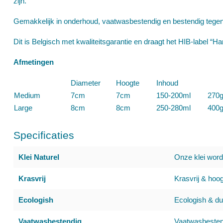
zijn.
Gemakkelijk in onderhoud, vaatwasbestendig en bestendig tegen
Dit is Belgisch met kwaliteitsgarantie en draagt het HIB-label “
Afmetingen
Diameter
Hoogte
Inhoud
Medium
7cm
7cm
150-200ml
270g
Large
8cm
8cm
250-280ml
400g
Specificaties
Klei Naturel
Onze klei word
Krasvrij
Krasvrij & hoog
Ecologish
Ecologish & du
Vaatwasbestendig
Vaatwasbestend