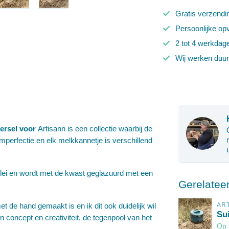
Gratis verzendi
Persoonlijke op
2 tot 4 werkdag
Wij werken duu
eersel voor
Artisann is een collectie waarbij de
n imperfectie en elk melkkannetje is verschillend
e klei en wordt met de kwast geglazuurd met een
Gerelatee
t de hand gemaakt is en ik dit ook duidelijk wil
AR
Sui
jn concept en creativiteit, de tegenpool van het
Op 