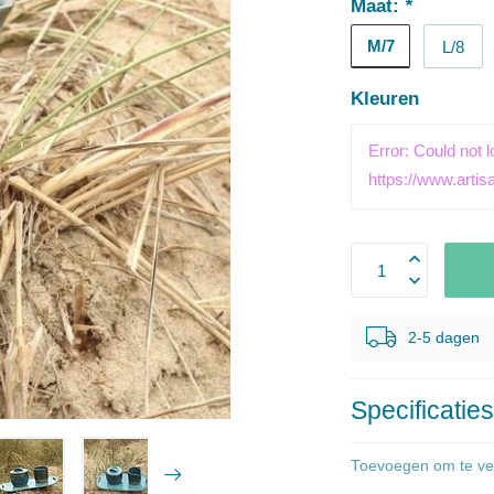
Maat:
*
M/7
L/8
Kleuren
Error: Could not 
https://www.artis
2-5 dagen
Specificatie
Toevoegen om te ver