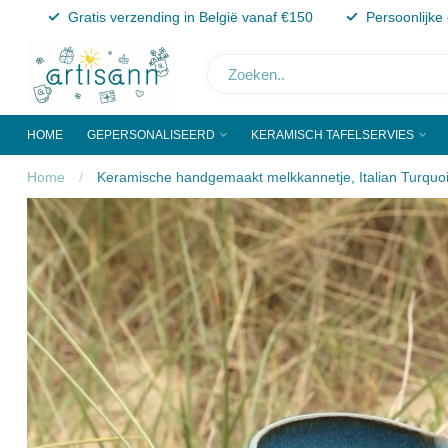
Gratis verzending in België vanaf €150
Persoonlijke
HOME
GEPERSONALISEERD
KERAMISCH TAFELSERVIES
Home
/
Keramische handgemaakt melkkannetje, Italian Turquo