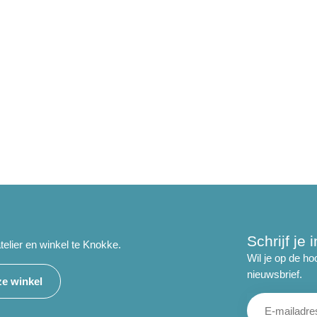
Schrijf je
telier en winkel te Knokke.
Wil je op de ho
nieuwsbrief.
e winkel