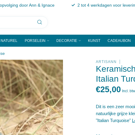
 opvolging door Ann & Ignace
2 tot 4 werkdagen voor leveri
NATUREL
PORSELEIN
DECORATIE
KUNST
CADEAUBON
ise
ARTISANN
Keramisch
Italian Tu
€25,00
Incl. bt
Dit is een zeer moo
natuurlijke grijze kl
"Italian Turquoise"
L