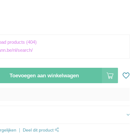
load products (404)
ann.be/nl/search/
Toevoegen aan winkelwagen
s
gelijken
Deel dit product