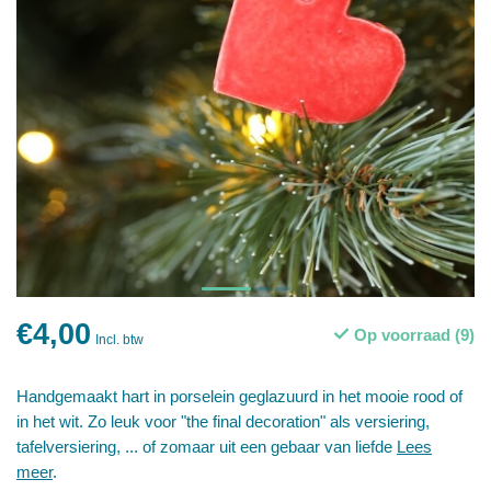
€4,00
Op voorraad (9)
Incl. btw
Handgemaakt hart in porselein geglazuurd in het mooie rood of
in het wit. Zo leuk voor "the final decoration" als versiering,
tafelversiering, ... of zomaar uit een gebaar van liefde
Lees
meer
.