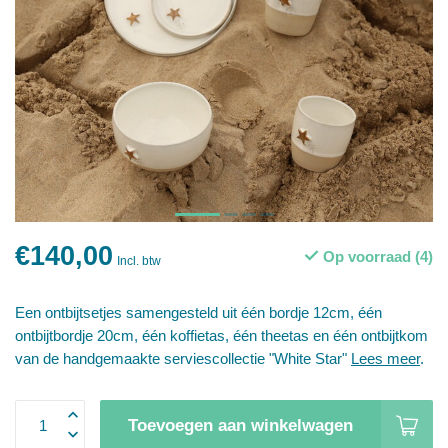
€140,00
Op voorraad (4)
Incl. btw
Een ontbijtsetjes samengesteld uit één bordje 12cm, één
ontbijtbordje 20cm, één koffietas, één theetas en één ontbijtkom
van de handgemaakte serviescollectie "White Star"
Lees meer
.
Toevoegen aan winkelwagen