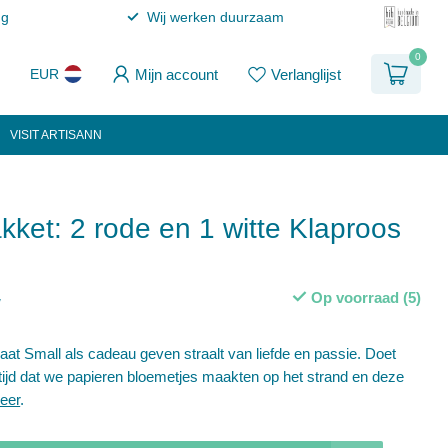
ng
Wij werken duurzaam
0
Mijn account
Verlanglijst
EUR
VISIT ARTISANN
ket: 2 rode en 1 witte Klaproos
Op voorraad (5)
w
aat Small als cadeau geven straalt van liefde en passie. Doet
ijd dat we papieren bloemetjes maakten op het strand en deze
eer
.