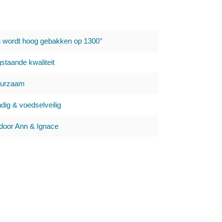
n wordt hoog gebakken op 1300°
staande kwaliteit
uurzaam
ig & voedselveilig
oor Ann & Ignace