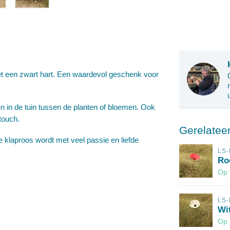
t een zwart hart. Een waardevol geschenk voor
een in de tuin tussen de planten of bloemen. Ook
 touch.
Gerelatee
e klaproos wordt met veel passie en liefde
LS
Ro
Op 
LS
Wi
Op 