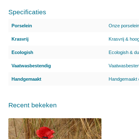
Specificaties
Porselein
Onze porselei
Krasvrij
Krasvrij & hoog
Ecologish
Ecologish & d
Vaatwasbestendig
Vaatwasbestend
Handgemaakt
Handgemaakt d
Recent bekeken