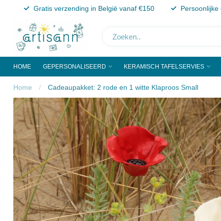
Gratis verzending in België vanaf €150
Persoonlijke
HOME
GEPERSONALISEERD
KERAMISCH TAFELSERVIES
Home
/
Cadeaupakket: 2 rode en 1 witte Klaproos Small