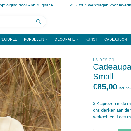
 opvolging door Ann & Ignace
2 tot 4 werkdagen voor leveri
NATUREL
PORSELEIN
DECORATIE
KUNST
CADEAUBON
LS-DESIGN
Cadeaupak
Small
€85,00
Incl. bt
3 Klaprozen in de m
ons denken aan de t
verkochten.
Lees m