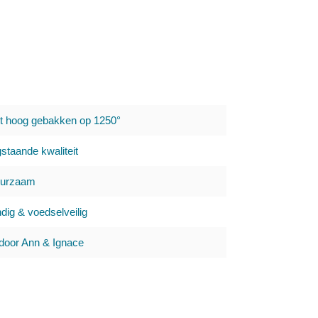
dt hoog gebakken op 1250°
staande kwaliteit
uurzaam
ig & voedselveilig
oor Ann & Ignace