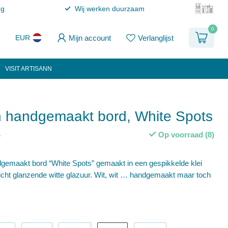
ng
Wij werken duurzaam
0
Mijn account
Verlanglijst
EUR
VISIT ARTISANN
 handgemaakt bord, White Spots
Op voorraad (8)
w
gemaakt bord “White Spots” gemaakt in een gespikkelde klei
icht glanzende witte glazuur. Wit, wit … handgemaakt maar toch