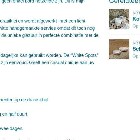
Gerelatee
 geen enkel bord hetzelfde zijn. Dit is mijn
AR
Ko
draaiklei en wordt afgewerkt met een licht
Op 
t witte handgemaakte servies omdat dit toch nog
 de unieke glazuur in perfecte combinatie met de
AR
Sc
 dagelijks kan gebruikt worden. De “White Spots”
Op 
 in zijn eenvoud. Geeft een casual chique aan uw
enten op de draaischijf
 en half duurt
twee dagen.