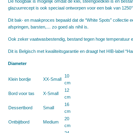
De hoogbak is mogelijk omdat de klei, steengoedklei is en best
glazuurrecept is ook speciaal ontworpen voor een bak van 1250°
Dit bak- en maakproces bepaald dat de “White Spots” collectie e
afspringen, barsten,… zo goed als nihil is.
Ook zeker vaatwasbestendig, bestand tegen hoge temperatuur
Dit is Belgisch met kwaliteitsgarantie en draagt het HIB-label “
Diameter
10
Klein bordje
XX-Small
cm
12
Bord voor tas
X-Small
cm
16
Dessertbord
Small
cm
20
Ontbijtbord
Medium
cm
24