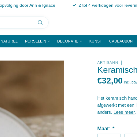
 opvolging door Ann & Ignace
2 tot 4 werkdagen voor leveri
NATUREL
PORSELEIN
DECORATIE
KUNST
CADEAUBON
ARTISANN
Keramisch
€32,00
Incl. bt
Het keramisch hand
afgewerkt met een l
anders.
Lees meer
.
Maat:
*