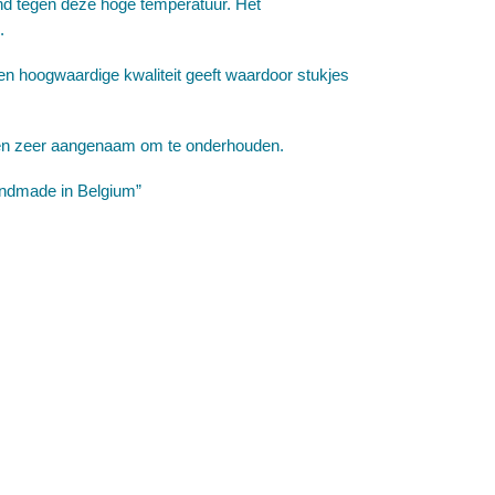
and tegen deze hoge temperatuur. Het
.
en hoogwaardige kwaliteit geeft waardoor stukjes
 en zeer aangenaam om te onderhouden.
Handmade in Belgium”