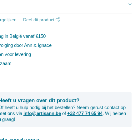
s
gelijken
Deel dit product
ng in België vanaf €150
volging door Ann & Ignace
en voor levering
rzaam
Heeft u vragen over dit product?
Of heeft u hulp nodig bij het bestellen? Neem gerust contact op
met ons via
info@artisann.be
of
+32 477 74 65 94
. Wij helpen
u graag!