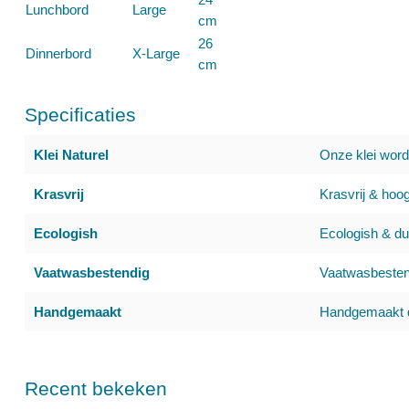
Lunchbord
Large
cm
26
Dinnerbord
X-Large
cm
Specificaties
Klei Naturel
Onze klei wor
Krasvrij
Krasvrij & hoog
Ecologish
Ecologish & d
Vaatwasbestendig
Vaatwasbestend
Handgemaakt
Handgemaakt d
Recent bekeken