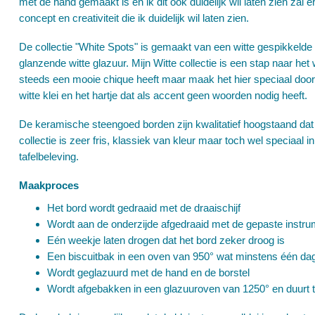
met de hand gemaakt is en ik dit ook duidelijk wil laten zien zal er
concept en creativiteit die ik duidelijk wil laten zien.
De collectie "White Spots" is gemaakt van een witte gespikkelde 
glanzende witte glazuur. Mijn Witte collectie is een stap naar he
steeds een mooie chique heeft maar maak het hier speciaal door
witte klei en het hartje dat als accent geen woorden nodig heeft.
De keramische steengoed borden zijn kwalitatief hoogstaand dat
collectie is zeer fris, klassiek van kleur maar toch wel speciaal
tafelbeleving.
Maakproces
Het bord wordt gedraaid met de draaischijf
Wordt aan de onderzijde afgedraaid met de gepaste instrum
Eén weekje laten drogen dat het bord zeker droog is
Een biscuitbak in een oven van 950° wat minstens één dag
Wordt geglazuurd met de hand en de borstel
Wordt afgebakken in een glazuuroven van 1250° en duurt 