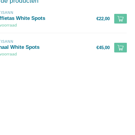
rde producten
TISANN
ffietas White Spots
€22,00
voorraad
TISANN
haal White Spots
€45,00
voorraad