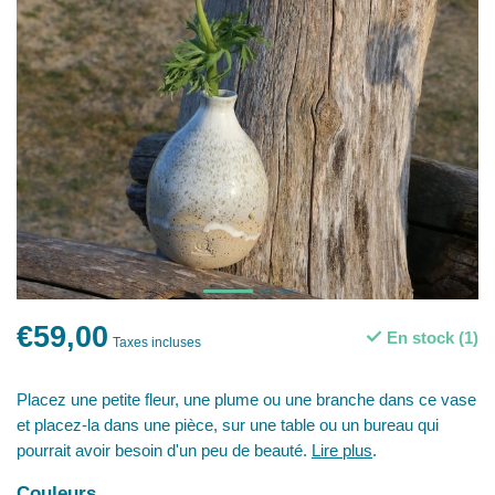
€59,00
En stock (1)
Taxes incluses
Placez une petite fleur, une plume ou une branche dans ce vase
et placez-la dans une pièce, sur une table ou un bureau qui
pourrait avoir besoin d'un peu de beauté.
Lire plus
.
Couleurs