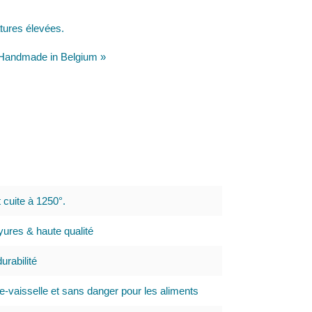
atures élevées.
 « Handmade in Belgium »
t cuite à 1250°.
ures & haute qualité
urabilité
e-vaisselle et sans danger pour les aliments