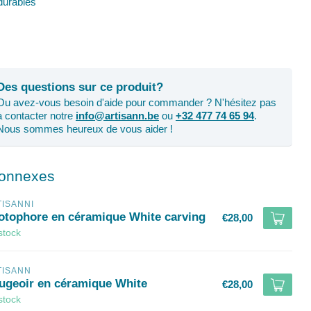
urables
Des questions sur ce produit?
Ou avez-vous besoin d'aide pour commander ? N'hésitez pas
à contacter notre
info@artisann.be
ou
+32 477 74 65 94
.
Nous sommes heureux de vous aider !
connexes
TISANNI
otophore en céramique White carving
€28,00
stock
TISANN
ugeoir en céramique White
€28,00
stock