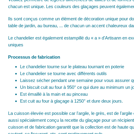
chacun est unique. Les couleurs des glaçages peuvent égaleme
Ils sont conçus comme un élément de décoration unique pour donn
table de jardin, au bureau, ... de chacun un accent chaleureux dan
Le chandelier est également estampillé du « a » d'Artisann en excl
uniques
Processus de fabrication
Le chandelier tourne sur le plateau tournant en poterie
Le chandelier se tourne avec différents outils
Laissez sécher pendant une semaine pour vous assurer que
Un biscuit cuit au four à 950° ce qui dure au minimum un j
Est émaillé à la main et au pinceau
Est cuit au four à glaçage à 1250° et dure deux jours.
La cuisson élevée est possible car l'argile, le grès, est de l'argil
aussi spécialement conçu la recette du glaçage pour un récipient
cuisson et de fabrication garantit que la collection est de haute q
sautent, se fissurent, etc. sont pratiquement nuls.