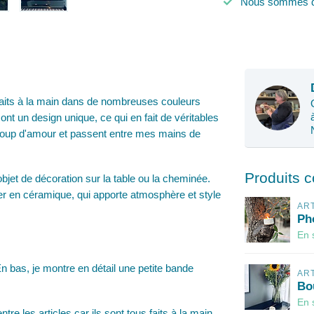
Nous sommes d
faits à la main dans de nombreuses couleurs
ont un design unique, ce qui en fait de véritables
coup d'amour et passent entre mes mains de
Produits 
bjet de décoration sur la table ou la cheminée.
r en céramique, qui apporte atmosphère et style
AR
Ph
En 
 bas, je montre en détail une petite bande
AR
Bo
En 
tre les articles car ils sont tous faits à la main,