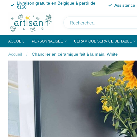
Livraison gratuite en Belgique à partir de
Assistance 
€150
ACCUEIL
PERSONNALISÉE
CÉRAMIQUE SERVICE DE TABLE
Accueil
/
Chandlier en céramique fait à la main, White