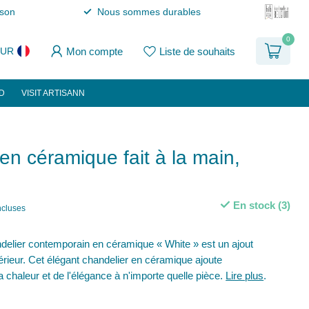
ison
Nous sommes durables
0
Mon compte
Liste de souhaits
EUR
D
VISIT ARTISANN
en céramique fait à la main,
En stock (3)
ncluses
elier contemporain en céramique « White » est un ajout
ntérieur. Cet élégant chandelier en céramique ajoute
 chaleur et de l'élégance à n'importe quelle pièce.
Lire plus
.