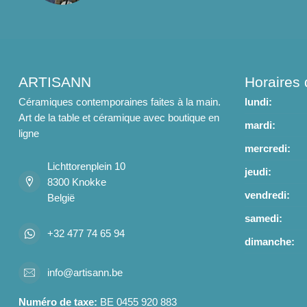
ARTISANN
Horaires 
Céramiques contemporaines faites à la main.
lundi:
Art de la table et céramique avec boutique en
mardi:
ligne
mercredi:
Lichttorenplein 10
jeudi:
8300 Knokke
vendredi:
België
samedi:
+32 477 74 65 94
dimanche:
info@artisann.be
Numéro de taxe:
BE 0455 920 883