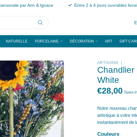
personale par Ann & Ignace
Entre 2 à 4 jours ouvrables livra
NATURELLE
PORCELAINE
DÉCORATION
ART
GIFT CAR
ARTISANN
Chandlier 
White
€28,00
Taxes i
Notre nouveau chand
artistique à votre i
instantanément de la
Couleurs