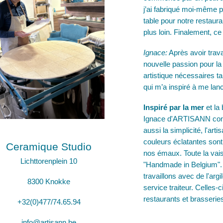
j’ai fabriqué moi-même 
table pour notre restaur
plus loin. Finalement, c
Ignace:
Après avoir trava
nouvelle passion pour la 
artistique nécessaires 
qui m’a inspiré à me lan
Inspiré par la mer
et la
Ignace d'ARTISANN conçoi
aussi la simplicité, l'arti
couleurs éclatantes sont
Ceramique Studio
nos émaux. Toute la vaiss
Lichttorenplein 10
"Handmade in Belgium". L
travaillons avec de l'arg
8300 Knokke
service traiteur. Celles-
restaurants et brasserie
+32(0)477/74.65.94
info@artisann.be