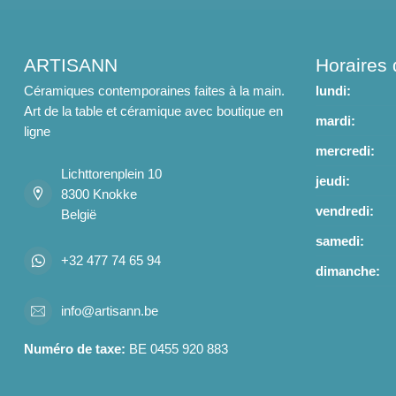
ARTISANN
Horaires 
Céramiques contemporaines faites à la main.
lundi:
Art de la table et céramique avec boutique en
mardi:
ligne
mercredi:
Lichttorenplein 10
jeudi:
8300 Knokke
vendredi:
België
samedi:
+32 477 74 65 94
dimanche:
info@artisann.be
Numéro de taxe:
BE 0455 920 883