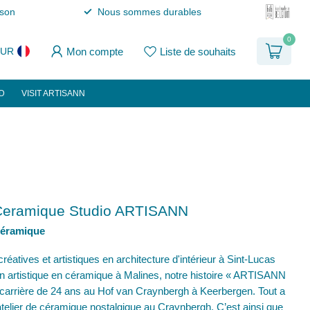
ison
Nous sommes durables
0
Mon compte
Liste de souhaits
EUR
D
VISIT ARTISANN
eramique Studio ARTISANN
céramique
atives et artistiques en architecture d'intérieur à Sint-Lucas
n artistique en céramique à Malines, notre histoire « ARTISANN
arrière de 24 ans au Hof van Craynbergh à Keerbergen. Tout a
telier de céramique nostalgique au Craynbergh. C’est ainsi que