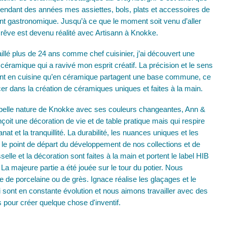
pendant des années mes assiettes, bols, plats et accessoires de
ant gastronomique. Jusqu’à ce que le moment soit venu d’aller
e rêve est devenu réalité avec Artisann à Knokke.
illé plus de 24 ans comme chef cuisinier, j’ai découvert une
céramique qui a ravivé mon esprit créatif. La précision et le sens
tant en cuisine qu’en céramique partagent une base commune, ce
cer dans la création de céramiques uniques et faites à la main.
 belle nature de Knokke avec ses couleurs changeantes, Ann &
t une décoration de vie et de table pratique mais qui respire
sanat et la tranquillité. La durabilité, les nuances uniques et les
 le point de départ du développement de nos collections et de
elle et la décoration sont faites à la main et portent le label HIB
a majeure partie a été jouée sur le tour du potier. Nous
ile de porcelaine ou de grès. Ignace réalise les glaçages et le
ci sont en constante évolution et nous aimons travailler avec des
s pour créer quelque chose d'inventif.