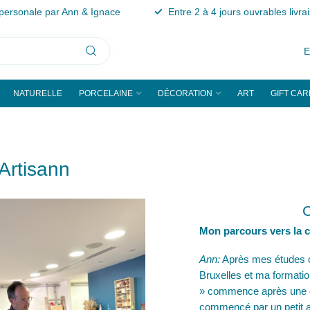
personale par Ann & Ignace
Entre 2 à 4 jours ouvrables livra
NATURELLE
PORCELAINE
DÉCORATION
ART
GIFT CAR
 Artisann
C
Mon parcours vers la 
Ann:
Après mes études cré
Bruxelles et ma formatio
» commence après une c
commencé par un petit a