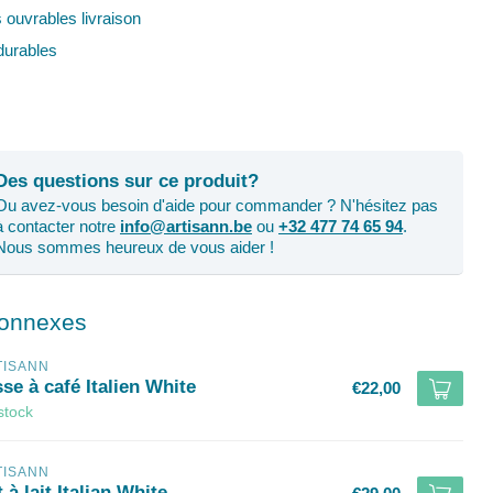
s ouvrables livraison
urables
Des questions sur ce produit?
Ou avez-vous besoin d'aide pour commander ? N'hésitez pas
à contacter notre
info@artisann.be
ou
+32 477 74 65 94
.
Nous sommes heureux de vous aider !
connexes
TISANN
se à café Italien White
€22,00
stock
TISANN
 à lait Italian White