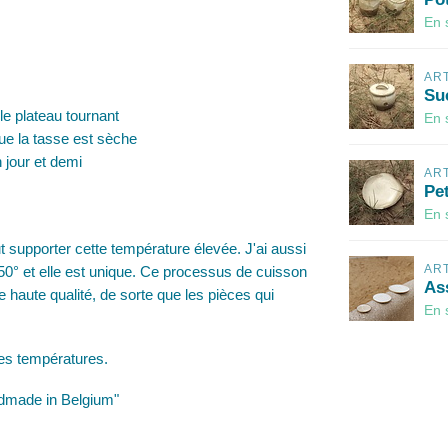
En 
AR
Suc
le plateau tournant
En 
e la tasse est sèche
 jour et demi
AR
Pet
En 
eut supporter cette température élevée. J'ai aussi
AR
0° et elle est unique. Ce processus de cuisson
Ass
ne haute qualité, de sorte que les pièces qui
En 
utes températures.
andmade in Belgium"