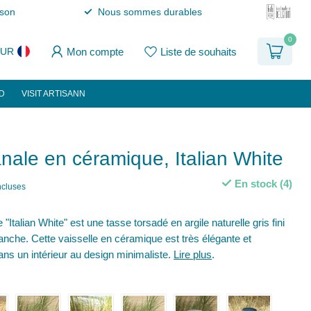
ison
Nous sommes durables
0
Mon compte
Liste de souhaits
EUR
D
VISIT ARTISANN
nale en céramique, Italian White
En stock (4)
ncluses
 "Italian White" est une tasse torsadé en argile naturelle gris fini
anche. Cette vaisselle en céramique est très élégante et
dans un intérieur au design minimaliste.
Lire plus
.