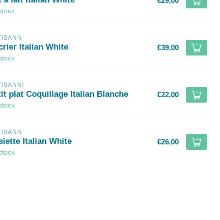
€29,00
stock
TISANN
rier Italian White
€39,00
stock
TISANNI
it plat Coquillage Italian Blanche
€22,00
stock
TISANN
iette Italian White
€26,00
stock