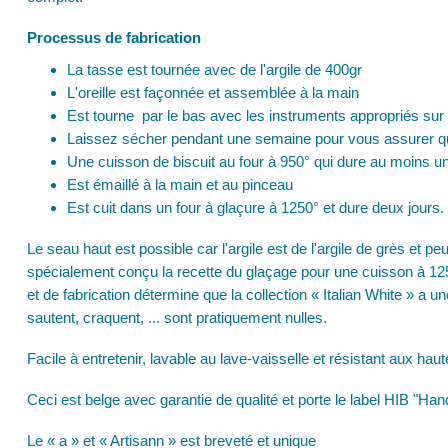
Processus de fabrication
La tasse est tournée avec de l'argile de 400gr
L'oreille est façonnée et assemblée à la main
Est tourne par le bas avec les instruments appropriés sur 
Laissez sécher pendant une semaine pour vous assurer qu
Une cuisson de biscuit au four à 950° qui dure au moins un
Est émaillé à la main et au pinceau
Est cuit dans un four à glaçure à 1250° et dure deux jours.
Le seau haut est possible car l'argile est de l'argile de grès et p
spécialement conçu la recette du glaçage pour une cuisson à 125
et de fabrication détermine que la collection « Italian White » a u
sautent, craquent, ... sont pratiquement nulles.
Facile à entretenir, lavable au lave-vaisselle et résistant aux ha
Ceci est belge avec garantie de qualité et porte le label HIB "H
Le « a » et « Artisann » est breveté et unique