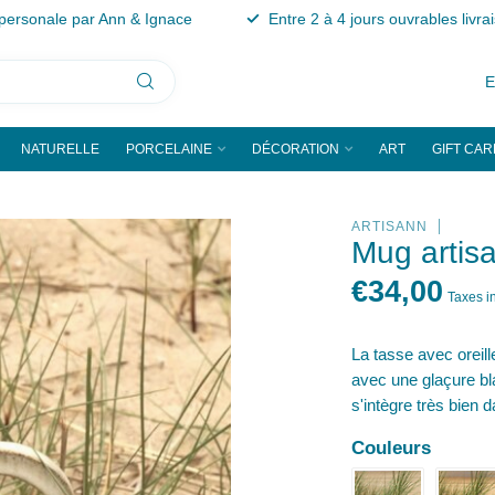
personale par Ann & Ignace
Entre 2 à 4 jours ouvrables livra
NATURELLE
PORCELAINE
DÉCORATION
ART
GIFT CAR
ARTISANN
Mug artisa
€34,00
Taxes i
La tasse avec oreille
avec une glaçure bl
s'intègre très bien 
Couleurs