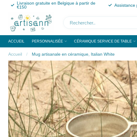
Livraison gratuite en Belgique à partir de
Assistance 
€150
ACCUEIL
PERSONNALISÉE
CÉRAMIQUE SERVICE DE TABLE
Accueil
/
Mug artisanale en céramique, Italian White