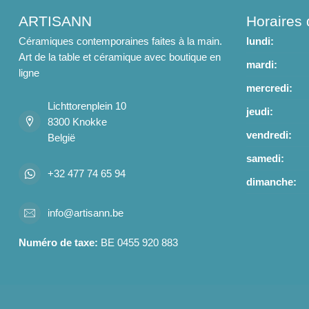
ARTISANN
Horaires 
Céramiques contemporaines faites à la main.
lundi:
Art de la table et céramique avec boutique en
mardi:
ligne
mercredi:
Lichttorenplein 10
jeudi:
8300 Knokke
vendredi:
België
samedi:
+32 477 74 65 94
dimanche:
info@artisann.be
Numéro de taxe:
BE 0455 920 883