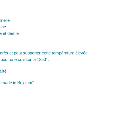
nnelle
aine
ée et demie
de grès et peut supporter cette température élevée.
 pour une cuisson à 1250°.
lité.
andmade in Belgium"