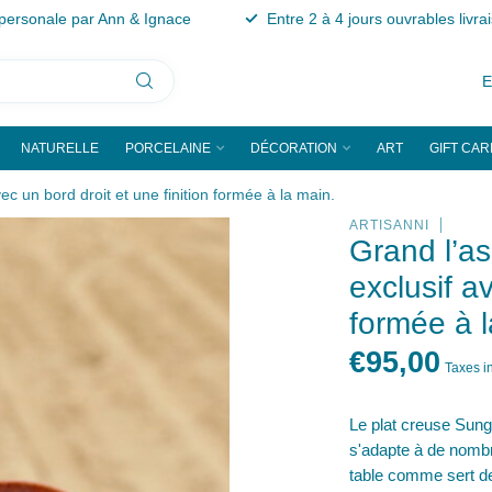
personale par Ann & Ignace
Entre 2 à 4 jours ouvrables livra
NATURELLE
PORCELAINE
DÉCORATION
ART
GIFT CAR
c un bord droit et une finition formée à la main.
ARTISANNI
Grand l’a
exclusif a
formée à l
€95,00
Taxes i
Le plat creuse Sungr
s'adapte à de nombr
table comme sert de