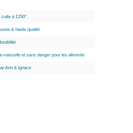
t cuite à 1250°.
ures & haute qualité
urabilité
e-vaisselle et sans danger pour les aliments
par Ann & Ignace