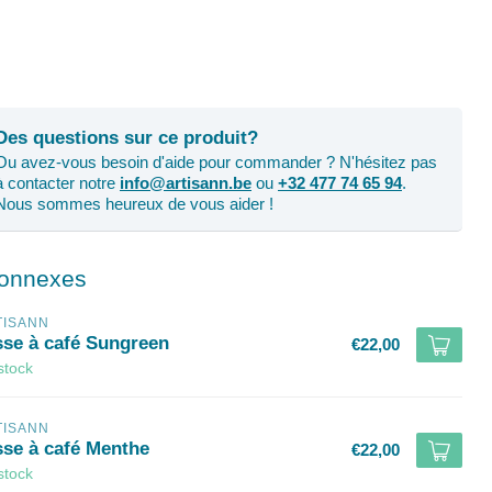
Des questions sur ce produit?
Ou avez-vous besoin d'aide pour commander ? N'hésitez pas
à contacter notre
info@artisann.be
ou
+32 477 74 65 94
.
Nous sommes heureux de vous aider !
connexes
TISANN
sse à café Sungreen
€22,00
stock
TISANN
sse à café Menthe
€22,00
stock