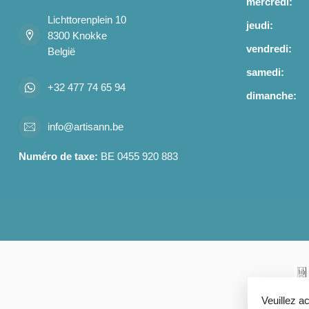
mercredi:
Lichttorenplein 10
jeudi:
8300 Knokke
vendredi:
België
samedi:
+32 477 74 65 94
dimanche:
info@artisann.be
Numéro de taxe:
BE 0455 920 883
Veuillez a
© Co