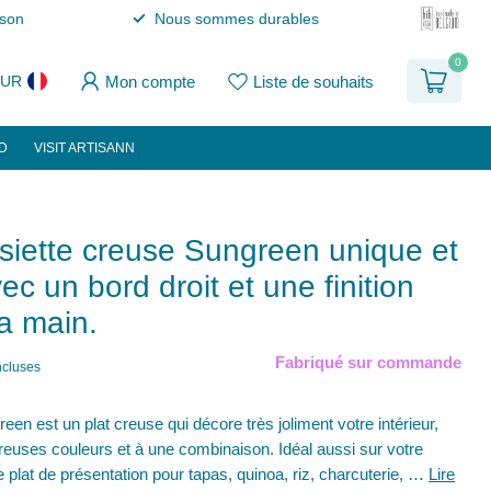
ison
Nous sommes durables
0
Mon compte
Liste de souhaits
EUR
D
VISIT ARTISANN
ssiette creuse Sungreen unique et
vec un bord droit et une finition
a main.
Fabriqué sur commande
ncluses
een est un plat creuse qui décore très joliment votre intérieur,
euses couleurs et à une combinaison. Idéal aussi sur votre
 plat de présentation pour tapas, quinoa, riz, charcuterie, …
Lire