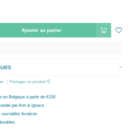
Ajouter au panier
ques
er
Partager ce produit
te en Belgique à partir de €150
onale par Ann & Ignace
s ouvrables livraison
urables