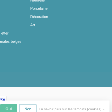
Naturelle
Porcelaine
Décoration
Art
letter
anales belges
Oui
Non
En savoir plus sur les témoins (cookies) »
pment