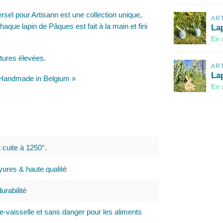
ersel pour Artisann est une collection unique,
AR
chaque lapin de Pâques est fait à la main et fini
La
En 
atures élevées.
AR
La
 « Handmade in Belgium »
En 
t cuite à 1250°.
ures & haute qualité
urabilité
e-vaisselle et sans danger pour les aliments