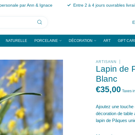
personale par Ann & Ignace
Entre 2 à 4 jours ouvrables livra
NATURELLE
PORCELAINE
DÉCORATION
ART
GIFT CAR
ARTISANN
Lapin de 
Blanc
€35,00
Taxes i
Ajoutez une touche d
décoration de table
lapin de Pâques uniq