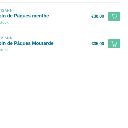
TISANN
pin de Pâques menthe
€38,00
stock
TISANN
pin de Pâques Moutarde
€35,00
stock