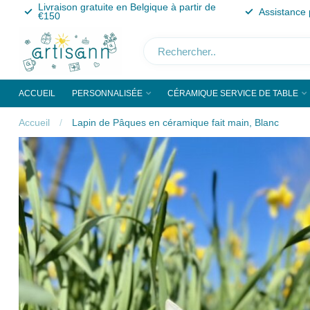
Livraison gratuite en Belgique à partir de
Assistance 
€150
ACCUEIL
PERSONNALISÉE
CÉRAMIQUE SERVICE DE TABLE
Accueil
/
Lapin de Pâques en céramique fait main, Blanc