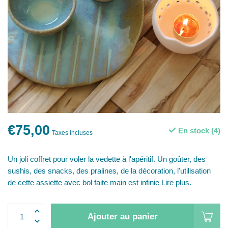
€75,00
En stock (4)
Taxes incluses
Un joli coffret pour voler la vedette à l'apéritif. Un goûter, des
sushis, des snacks, des pralines, de la décoration, l'utilisation
de cette assiette avec bol faite main est infinie
Lire plus
.
Ajouter au panier