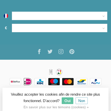
€
Veuillez accepter les cookies afin de rendre ce site plus
fonctionnel. D'accord?
Oui
Non
© Copyright 2026 ARTISANN
- Powered by
Lightspeed
-
Theme by
Dyvelopment
En savoir plus sur les témoins (cookies) »