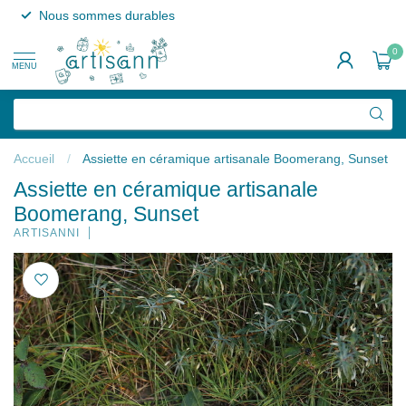
Nous sommes durables
0
MENU
Accueil
/
Assiette en céramique artisanale Boomerang, Sunset
Assiette en céramique artisanale
Boomerang, Sunset
ARTISANNI